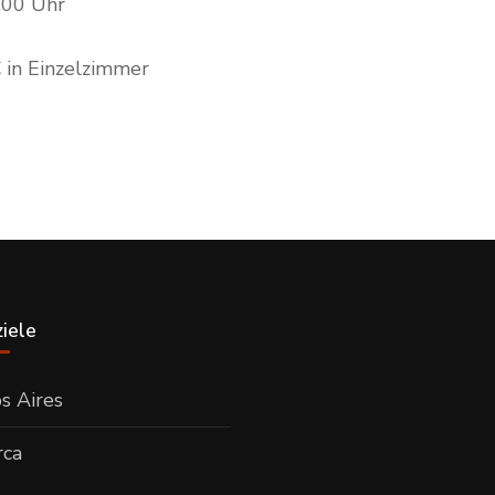
0.00 Uhr
 in Einzelzimmer
iele
s Aires
rca